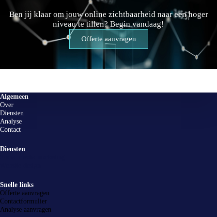
Ben jij klaar om jouw online zichtbaarheid naar een hoger
niveau te tillen? Begin vandaag!
Offerte aanvragen
Algemeen
Over
Diensten
Analyse
Contact
Diensten
Social media marketing
Website design
Snelle links
Offerte aanvragen
Contactformulier
Analyse aanvragen