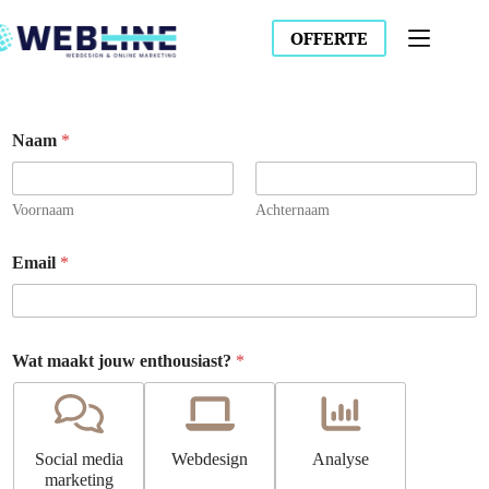
OFFERTE
Naam
*
Voornaam
Achternaam
Email
*
N
Wat maakt jouw enthousiast?
*
a
a
m
P
r
Social media
Webdesign
Analyse
i
marketing