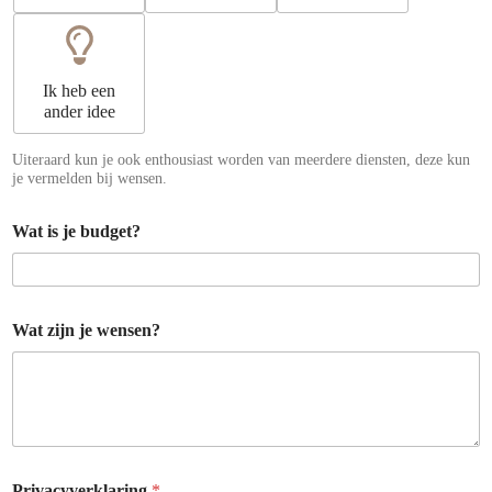
v
a
c
y
v
Ik heb een
e
ander idee
r
k
Uiteraard kun je ook enthousiast worden van meerdere diensten, deze kun
l
je vermelden bij wensen.
a
r
i
Wat is je budget?
n
g
w
e
Wat zijn je wensen?
n
s
e
n
?
Privacyverklaring
*